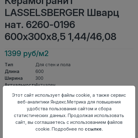
Керамогранит
LASSELSBERGER Шварц
нат. 6260-0196
600х300х8,5 1,44/46,08
1399 руб/м2
Тип
Для стен и пола
Длина
600
Ширина
300
Актуальность
Актуален
Товарная
Этот сайт использует файлы cookie, а также сервис
Керамогранит
группа
веб-аналитики Яндекс.Метрика для повышения
Толщина
8,5
удобства пользования сайтом и сбора
Поверхность
матовая
статистических данных. Продолжая использовать
Страна
сайт, вы соглашаетесь с использованием файлов
Россия
происхождения
cookie. Подробнее по
ссылке.
Номер
Лесенка 30*60 №2