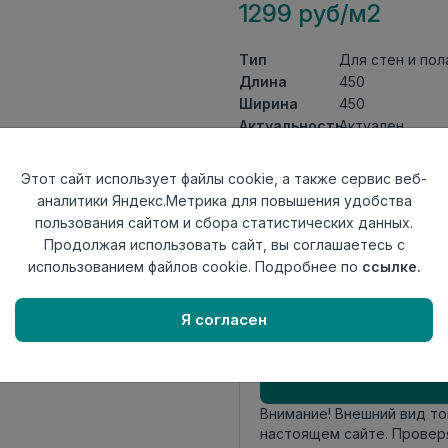
1299 руб/м2
Тип
Для стен и пол
Длина
450
Ширина
450
Актуальность
Актуален
Товарная
Керамогранит
группа
Этот сайт использует файлы cookie, а также сервис веб-
Толщина
8
аналитики Яндекс.Метрика для повышения удобства
Поверхность
матовая
пользования сайтом и сбора статистических данных.
Страна
Продолжая использовать сайт, вы соглашаетесь с
Россия
происхождения
использованием файлов cookie. Подробнее по
ссылке.
Номер
Лесенка 45*45
комплекта
Я согласен
Осталось
57 упак
Внимание! Внешний вид т
настоящем сайте. Провер