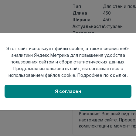
Тип
Для стен и пол
Длина
450
Ширина
450
Актуальность
Актуален
Товарная
Керамогранит
группа
Толщина
8
Этот сайт использует файлы cookie, а также сервис веб-
Поверхность
матовая
аналитики Яндекс.Метрика для повышения удобства
Страна
пользования сайтом и сбора статистических данных.
Россия
происхождения
Продолжая использовать сайт, вы соглашаетесь с
Номер
использованием файлов cookie. Подробнее по
ссылке.
Лесенка 45*45
комплекта
Я согласен
Осталось
54 упак
Внимание! Внешний вид т
настоящем сайте. Провер
комплектации в момент п