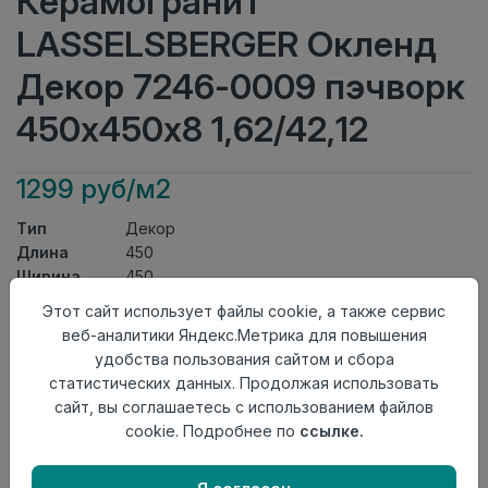
Керамогранит
LASSELSBERGER Окленд
Декор 7246-0009 пэчворк
450х450х8 1,62/42,12
1299 руб/м2
Тип
Декор
Длина
450
Ширина
450
Актуальность
Актуален
Этот сайт использует файлы cookie, а также сервис
Товарная
веб-аналитики Яндекс.Метрика для повышения
Керамогранит
группа
удобства пользования сайтом и сбора
Толщина
8
статистических данных. Продолжая использовать
Поверхность
матовая
сайт, вы соглашаетесь с использованием файлов
Страна
cookie. Подробнее по
ссылке.
Россия
происхождения
Номер
Лесенка 45*45