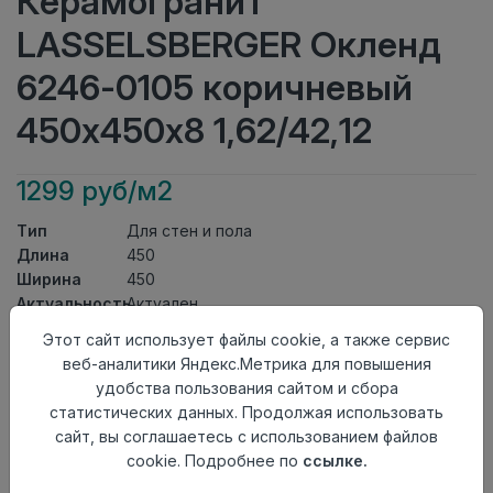
Керамогранит
LASSELSBERGER Окленд
6246-0105 коричневый
450х450х8 1,62/42,12
1299 руб/м2
Тип
Для стен и пола
Длина
450
Ширина
450
Актуальность
Актуален
Товарная
Этот сайт использует файлы cookie, а также сервис
Керамогранит
группа
веб-аналитики Яндекс.Метрика для повышения
Толщина
8
удобства пользования сайтом и сбора
Поверхность
матовая
статистических данных. Продолжая использовать
Страна
сайт, вы соглашаетесь с использованием файлов
Россия
происхождения
cookie. Подробнее по
ссылке.
Номер
Лесенка 45*45