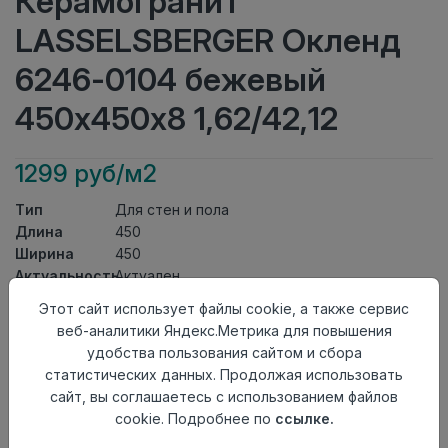
Керамогранит
LASSELSBERGER Окленд
6246-0104 бежевый
450х450х8 1,62/42,12
1299 руб/м2
Тип
Для стен и пола
Длина
450
Ширина
450
Актуальность
Актуален
Товарная
Этот сайт использует файлы cookie, а также сервис
Керамогранит
группа
веб-аналитики Яндекс.Метрика для повышения
Толщина
8
удобства пользования сайтом и сбора
Поверхность
матовая
статистических данных. Продолжая использовать
Страна
сайт, вы соглашаетесь с использованием файлов
Россия
происхождения
cookie. Подробнее по
ссылке.
Номер
Лесенка 45*45