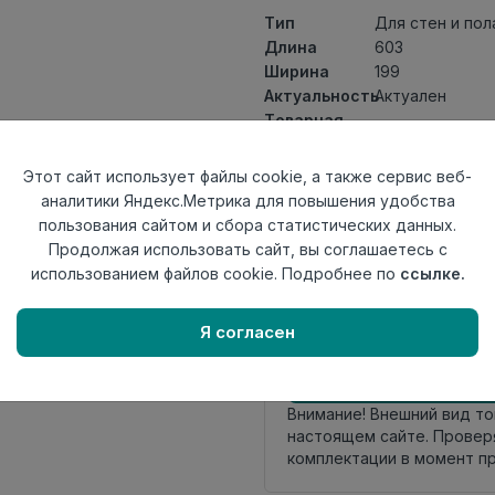
Тип
Для стен и пол
Длина
603
Ширина
199
Актуальность
Актуален
Товарная
Керамогранит
группа
Толщина
8,5
Этот сайт использует файлы cookie, а также сервис веб-
Поверхность
матовая
аналитики Яндекс.Метрика для повышения удобства
Страна
пользования сайтом и сбора статистических данных.
Россия
происхождения
Продолжая использовать сайт, вы соглашаетесь с
Номер
использованием файлов cookie. Подробнее по
ссылке.
Лесенка 20*60
комплекта
Я согласен
Осталось
111 упак
Внимание! Внешний вид т
настоящем сайте. Провер
комплектации в момент п