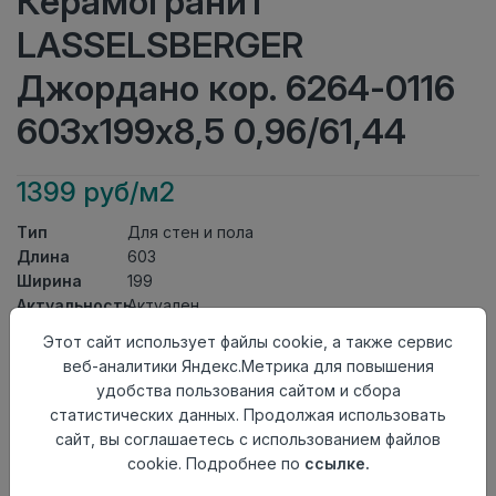
Керамогранит
LASSELSBERGER
Джордано кор. 6264-0116
603х199х8,5 0,96/61,44
1399 руб/м2
Тип
Для стен и пола
Длина
603
Ширина
199
Актуальность
Актуален
Товарная
Этот сайт использует файлы cookie, а также сервис
Керамогранит
группа
веб-аналитики Яндекс.Метрика для повышения
Толщина
8,5
удобства пользования сайтом и сбора
Поверхность
матовая
статистических данных. Продолжая использовать
Страна
сайт, вы соглашаетесь с использованием файлов
Россия
происхождения
cookie. Подробнее по
ссылке.
Номер
Лесенка 20*60