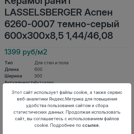
Керамогранит
LASSELSBERGER Аспен
6260-0007 темно-серый
600х300х8,5 1,44/46,08
1399 руб/м2
Тип
Для стен и пола
Длина
600
Ширина
300
Актуальность
Актуален
Товарная
Этот сайт использует файлы cookie, а также сервис
Керамогранит
группа
веб-аналитики Яндекс.Метрика для повышения
Толщина
8,5
удобства пользования сайтом и сбора
Поверхность
матовая
статистических данных. Продолжая использовать
Страна
сайт, вы соглашаетесь с использованием файлов
Россия
происхождения
cookie. Подробнее по
ссылке.
Номер
Лесенка 30*60 №1