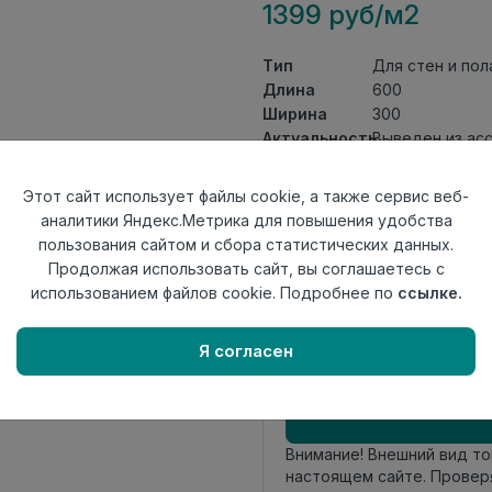
1399 руб/м2
Тип
Для стен и пол
Длина
600
Ширина
300
Актуальность
Выведен из ас
Товарная
Керамогранит
группа
Этот сайт использует файлы cookie, а также сервис веб-
Толщина
8,5
аналитики Яндекс.Метрика для повышения удобства
Поверхность
матовая
пользования сайтом и сбора статистических данных.
Страна
Продолжая использовать сайт, вы соглашаетесь с
Россия
происхождения
использованием файлов cookie. Подробнее по
ссылке.
Номер
Лесенка 30*60
комплекта
Я согласен
Осталось
1 упак
Внимание! Внешний вид т
настоящем сайте. Провер