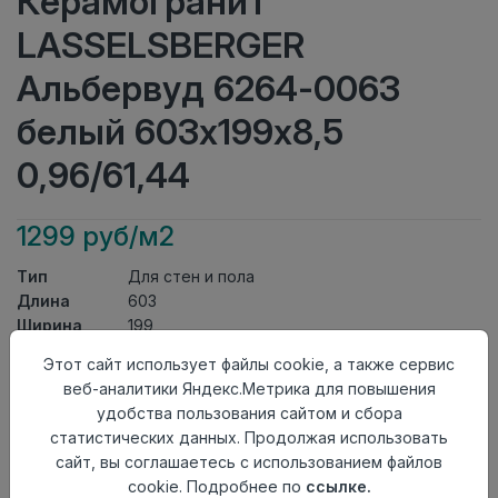
Керамогранит
LASSELSBERGER
Альбервуд 6264-0063
белый 603х199х8,5
0,96/61,44
1299 руб/м2
Тип
Для стен и пола
Длина
603
Ширина
199
Актуальность
Актуален
Этот сайт использует файлы cookie, а также сервис
Товарная
Керамогранит
веб-аналитики Яндекс.Метрика для повышения
группа
удобства пользования сайтом и сбора
Толщина
8,5
статистических данных. Продолжая использовать
Поверхность
матовая
сайт, вы соглашаетесь с использованием файлов
Страна
Россия
cookie. Подробнее по
ссылке.
происхождения