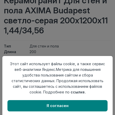
Керамогранит Для стен и
пола AXIMA Budapest
светло-серая 200х1200х11
1,44/34,56
Тип
Для стен и пола
Длина
200
Ширина
1200
Актуальность
Выведен из ассортимента
Этот сайт использует файлы cookie, а также сервис
Товарная
веб-аналитики Яндекс.Метрика для повышения
Керамогранит
группа
удобства пользования сайтом и сбора
Толщина
11
статистических данных. Продолжая использовать
Поверхность
Матовая
сайт, вы соглашаетесь с использованием файлов
Страна
cookie. Подробнее по
ссылке.
Россия
происхождения
Я согласен
Нет в наличии
Внимание! Внешний вид товара может отличаться от