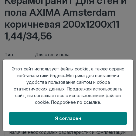
Керамогранит Для стен и
пола AXIMA Amsterdam
коричневая 200х1200х11
1,44/34,56
Тип
Для стен и пола
Длина
200
Ширина
1200
Этот сайт использует файлы cookie, а также сервис
Актуальность
Актуален
веб-аналитики Яндекс.Метрика для повышения
Товарная
удобства пользования сайтом и сбора
Керамогранит
группа
статистических данных. Продолжая использовать
Толщина
11
сайт, вы соглашаетесь с использованием файлов
Поверхность
Матовая
cookie. Подробнее по
ссылке.
Нет в наличии
Я согласен
Внимание! Внешний вид товара может отличаться от
представленного на настоящем сайте. Проверяйте
наличие необходимых характеристик и комплектации