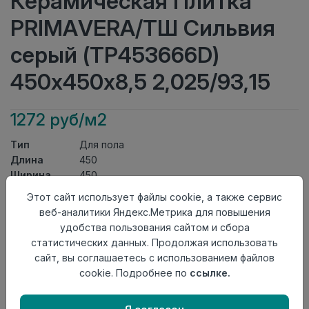
Керамическая Плитка
PRIMAVERA/ТШ Сильвия
серый (ТР453666D)
450х450х8,5 2,025/93,15
1272 руб/м2
Тип
Для пола
Длина
450
Ширина
450
Актуальность
Актуален
Этот сайт использует файлы cookie, а также сервис
Товарная
веб-аналитики Яндекс.Метрика для повышения
Керамическая Плитка
группа
удобства пользования сайтом и сбора
Толщина
8,5
статистических данных. Продолжая использовать
Поверхность
матовая
сайт, вы соглашаетесь с использованием файлов
Страна
cookie. Подробнее по
ссылке.
Киргизия
происхождения
Номер
Книга с коллекциями