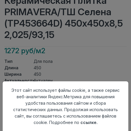
Керамическая Плитка
PRIMAVERA/ТШ Селена
(ТР453664D) 450х450х8,5
2,025/93,15
1272 руб/м2
Тип
Для пола
Длина
450
Ширина
450
Актуальность
Актуален
Товарная
Этот сайт использует файлы cookie, а также сервис
Керамическая Плитка
группа
веб-аналитики Яндекс.Метрика для повышения
Толщина
8,5
удобства пользования сайтом и сбора
Поверхность
матовая
статистических данных. Продолжая использовать
Страна
сайт, вы соглашаетесь с использованием файлов
Киргизия
происхождения
cookie. Подробнее по
ссылке.
Номер
Книга с коллекциями