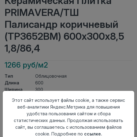
Керамическая Плитка
PRIMAVERA/ТШ
Палисандр коричневый
(ТР3652ВМ) 600х300х8,5
1,8/86,4
1266 руб/м2
Тип
Облицовочная
Длина
600
Ширина
300
Актуальность
Актуален
Этот сайт использует файлы cookie, а также сервис
Товарная
Керамическая Плитка
веб-аналитики Яндекс.Метрика для повышения
группа
удобства пользования сайтом и сбора
Толщина
8,5
статистических данных. Продолжая использовать
Поверхность
матовая
сайт, вы соглашаетесь с использованием файлов
Страна
Киргизия
cookie. Подробнее по
ссылке.
происхождения