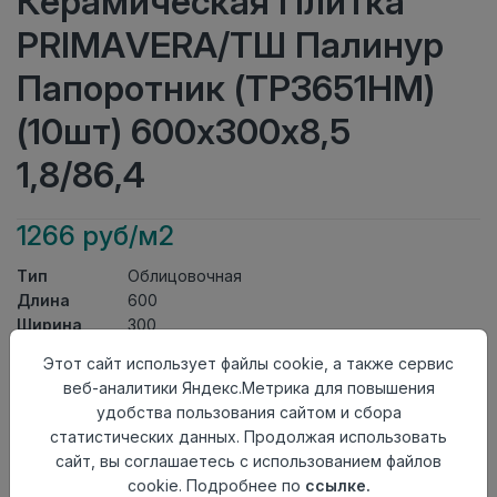
Керамическая Плитка
PRIMAVERA/ТШ Палинур
Папоротник (ТР3651НМ)
(10шт) 600х300х8,5
1,8/86,4
1266 руб/м2
Тип
Облицовочная
Длина
600
Ширина
300
Актуальность
Актуален
Этот сайт использует файлы cookie, а также сервис
Товарная
Керамическая Плитка
веб-аналитики Яндекс.Метрика для повышения
группа
удобства пользования сайтом и сбора
Толщина
8,5
статистических данных. Продолжая использовать
Поверхность
матовая
сайт, вы соглашаетесь с использованием файлов
Страна
Киргизия
cookie. Подробнее по
ссылке.
происхождения