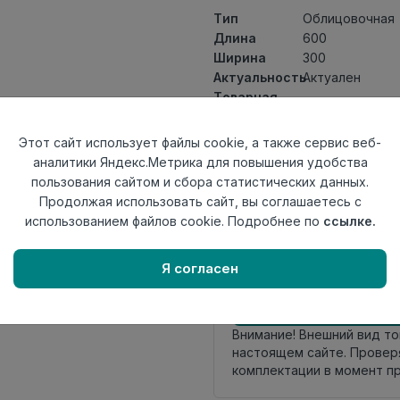
Тип
Облицовочная
Длина
600
Ширина
300
Актуальность
Актуален
Товарная
Керамическая 
группа
Толщина
8,5
Этот сайт использует файлы cookie, а также сервис веб-
Поверхность
матовая
аналитики Яндекс.Метрика для повышения удобства
Страна
пользования сайтом и сбора статистических данных.
Киргизия
происхождения
Продолжая использовать сайт, вы соглашаетесь с
Номер
использованием файлов cookie. Подробнее по
ссылке.
Книга с коллек
комплекта
Я согласен
Осталось
44 упак
Внимание! Внешний вид т
настоящем сайте. Провер
комплектации в момент п