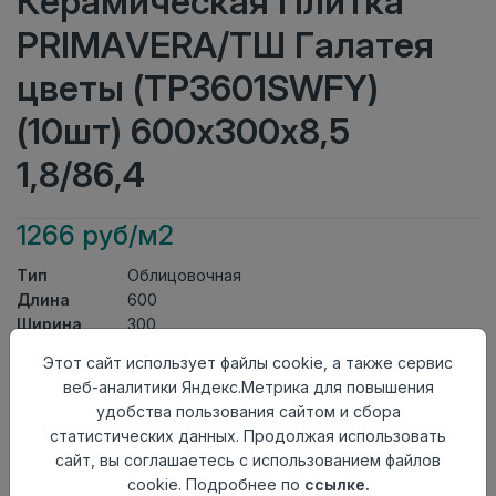
Керамическая Плитка
PRIMAVERA/ТШ Галатея
цветы (ТР3601SWFY)
(10шт) 600х300х8,5
1,8/86,4
1266 руб/м2
Тип
Облицовочная
Длина
600
Ширина
300
Актуальность
Актуален
Этот сайт использует файлы cookie, а также сервис
Товарная
Керамическая Плитка
веб-аналитики Яндекс.Метрика для повышения
группа
удобства пользования сайтом и сбора
Толщина
8,5
статистических данных. Продолжая использовать
Поверхность
глянцевая
сайт, вы соглашаетесь с использованием файлов
Страна
Киргизия
cookie. Подробнее по
ссылке.
происхождения