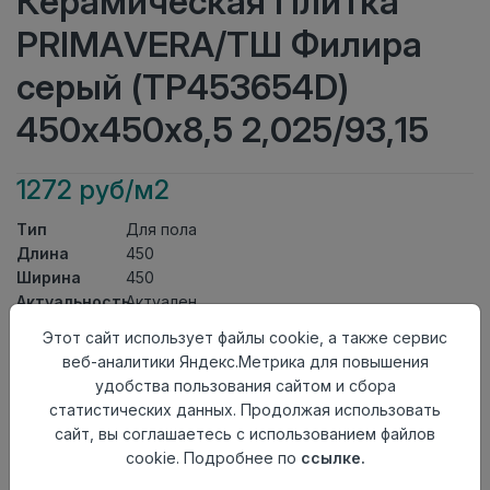
Керамическая Плитка
PRIMAVERA/ТШ Филира
серый (ТР453654D)
450х450х8,5 2,025/93,15
1272 руб/м2
Тип
Для пола
Длина
450
Ширина
450
Актуальность
Актуален
Товарная
Этот сайт использует файлы cookie, а также сервис
Керамическая Плитка
группа
веб-аналитики Яндекс.Метрика для повышения
Толщина
8,5
удобства пользования сайтом и сбора
Поверхность
матовая
статистических данных. Продолжая использовать
Страна
сайт, вы соглашаетесь с использованием файлов
Киргизия
происхождения
cookie. Подробнее по
ссылке.
Номер
Книга с коллекциями