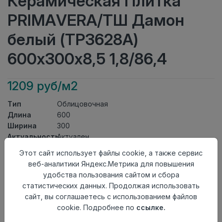
Керамическая Плитка
PRIMAVERA/ТШ Дамон
белый (ТР3628А)
600х300х8,5 1,8/86,4
1209 руб/м2
Тип
Облицовочная
Длина
600
Ширина
300
Актуальность
Актуален
Товарная
Этот сайт использует файлы cookie, а также сервис
Керамическая Плитка
группа
веб-аналитики Яндекс.Метрика для повышения
Толщина
8,5
удобства пользования сайтом и сбора
Поверхность
глянцевая
статистических данных. Продолжая использовать
Страна
сайт, вы соглашаетесь с использованием файлов
Киргизия
происхождения
cookie. Подробнее по
ссылке.
Номер
Книга с коллекциями