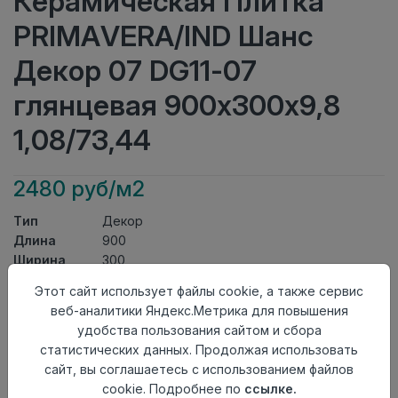
Керамическая Плитка
PRIMAVERA/IND Шанс
Декор 07 DG11-07
глянцевая 900х300х9,8
1,08/73,44
2480 руб/м2
Тип
Декор
Длина
900
Ширина
300
Актуальность
Актуален
Этот сайт использует файлы cookie, а также сервис
Товарная
Керамическая Плитка
веб-аналитики Яндекс.Метрика для повышения
группа
удобства пользования сайтом и сбора
Толщина
9,8
статистических данных. Продолжая использовать
Поверхность
глянцевая
сайт, вы соглашаетесь с использованием файлов
Страна
Индия
cookie. Подробнее по
ссылке.
происхождения