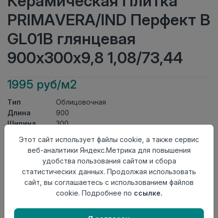
Керамическая Плитка
PRIMAVERA/IND Перфект В
GL01B глянцевая
900х300х9,8 1,08/73,44
1995 руб/м2
Тип
Облицовочная
Длина
900
Ширина
300
Актуальность
Выведен из ассортимента
Этот сайт использует файлы cookie, а также сервис
Товарная
веб-аналитики Яндекс.Метрика для повышения
Керамическая Плитка
группа
удобства пользования сайтом и сбора
Толщина
9,8
статистических данных. Продолжая использовать
Поверхность
глянцевая
сайт, вы соглашаетесь с использованием файлов
Страна
cookie. Подробнее по
ссылке.
Индия
происхождения
Осталось
26 упак