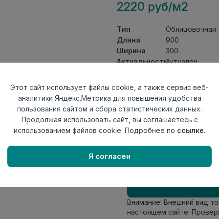
2220 руб/м2
Тип
Облицовочная
Длина
900
Ширина
300
Актуальность
Актуален
Товарная
Керамическая 
группа
Этот сайт использует файлы cookie, а также сервис веб-
Толщина
9,8
аналитики Яндекс.Метрика для повышения удобства
Поверхность
глянцевая
пользования сайтом и сбора статистических данных.
Страна
Продолжая использовать сайт, вы соглашаетесь с
Индия
происхождения
использованием файлов cookie. Подробнее по
ссылке.
Номер
Книга с коллек
комплекта
Я согласен
Осталось
18 упак
Внимание! Внешний вид т
настоящем сайте. Провер