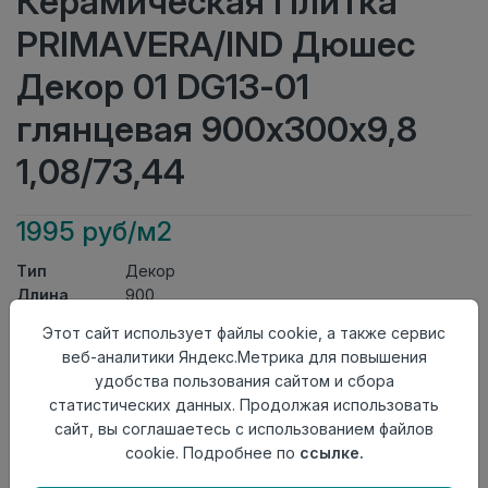
Керамическая Плитка
PRIMAVERA/IND Дюшес
Декор 01 DG13-01
глянцевая 900х300х9,8
1,08/73,44
1995 руб/м2
Тип
Декор
Длина
900
Ширина
300
Этот сайт использует файлы cookie, а также сервис
Актуальность
Выведен из ассортимента
веб-аналитики Яндекс.Метрика для повышения
Товарная
Керамическая Плитка
удобства пользования сайтом и сбора
группа
статистических данных. Продолжая использовать
Толщина
9,8
сайт, вы соглашаетесь с использованием файлов
Поверхность
глянцевая
cookie. Подробнее по
ссылке.
Страна
Индия
происхождения