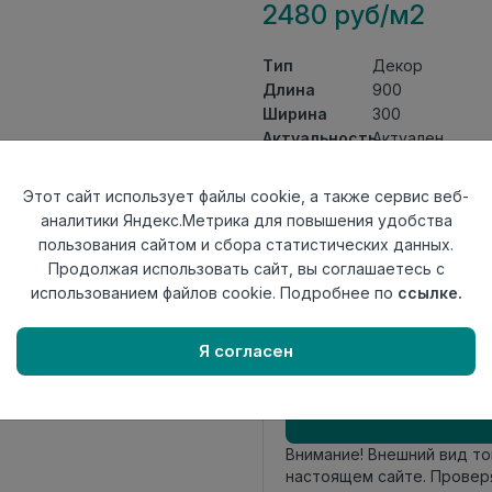
2480 руб/м2
Тип
Декор
Длина
900
Ширина
300
Актуальность
Актуален
Товарная
Керамическая 
группа
Этот сайт использует файлы cookie, а также сервис веб-
Толщина
9,8
аналитики Яндекс.Метрика для повышения удобства
Поверхность
глянцевая
пользования сайтом и сбора статистических данных.
Страна
Продолжая использовать сайт, вы соглашаетесь с
Индия
происхождения
использованием файлов cookie. Подробнее по
ссылке.
Номер
Книга с коллек
комплекта
Я согласен
Осталось
11 упак
Внимание! Внешний вид т
настоящем сайте. Провер