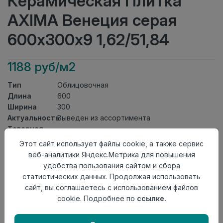
Керамическая Плитка
AXIMA Венеция серая
600х300х9 1,62/51,84
1188 руб/м2
Тип
Облицовочная
Длина
600
Ширина
300
Актуальность
Выведен из ассортимента
Товарная
Керамическая Плитка
группа
Этот сайт использует файлы cookie, а также сервис
Толщина
9
веб-аналитики Яндекс.Метрика для повышения
Поверхность
глянцевая
удобства пользования сайтом и сбора
Страна
статистических данных. Продолжая использовать
Россия
происхождения
сайт, вы соглашаетесь с использованием файлов
Номер
cookie. Подробнее по
ссылке.
Книга с коллекциями
комплекта