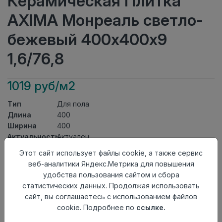
Керамическая Плитка
AXIMA Монреаль светло-
бежевый 400х400х9
1,6/76,8
1019 руб/м2
Тип
Для пола
Длина
400
Ширина
400
Актуальность
Актуален
Товарная
Этот сайт использует файлы cookie, а также сервис
Керамическая Плитка
группа
веб-аналитики Яндекс.Метрика для повышения
Толщина
9
удобства пользования сайтом и сбора
Поверхность
матовая
статистических данных. Продолжая использовать
Страна
сайт, вы соглашаетесь с использованием файлов
Россия
происхождения
cookie. Подробнее по
ссылке.
Номер
Неколлекционные полы