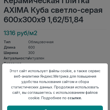
Керамическая Плитка
AXIMA Куба светло-серая
600х300х9 1,62/51,84
1316 руб/м2
Тип
Облицовочная
Длина
600
Ширина
300
Актуальность
Актуален
Товарная
Керамическая Плитка
группа
Этот сайт использует файлы cookie, а также сервис
Толщина
9
веб-аналитики Яндекс.Метрика для повышения
Поверхность
матовая
удобства пользования сайтом и сбора
Страна
статистических данных. Продолжая использовать
Россия
происхождения
сайт, вы соглашаетесь с использованием файлов
Номер
cookie. Подробнее по
ссылке.
Книга с коллекциями
комплекта