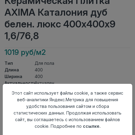
Керамическая Плитка
AXIMA Каталония дуб
белен. люкс 400х400х9
1,6/76,8
1019 руб/м2
Тип
Для пола
Длина
400
Ширина
400
Актуальность
Актуален
Товарная
Этот сайт использует файлы cookie, а также сервис
Керамическая Плитка
группа
веб-аналитики Яндекс.Метрика для повышения
Толщина
9
удобства пользования сайтом и сбора
Поверхность
матовая
статистических данных. Продолжая использовать
Страна
сайт, вы соглашаетесь с использованием файлов
Россия
происхождения
cookie. Подробнее по
ссылке.
Номер
Неколлекционные полы