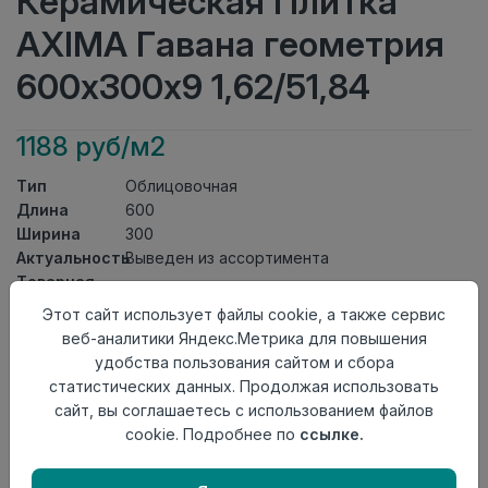
Керамическая Плитка
AXIMA Гавана геометрия
600х300х9 1,62/51,84
1188 руб/м2
Тип
Облицовочная
Длина
600
Ширина
300
Актуальность
Выведен из ассортимента
Товарная
Керамическая Плитка
группа
Этот сайт использует файлы cookie, а также сервис
Толщина
9
веб-аналитики Яндекс.Метрика для повышения
Поверхность
глянцевая
удобства пользования сайтом и сбора
Страна
статистических данных. Продолжая использовать
Россия
происхождения
сайт, вы соглашаетесь с использованием файлов
Номер
cookie. Подробнее по
ссылке.
Книга с коллекциями
комплекта