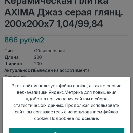
Керамическая Плитка
AXIMA Джаз серая глянц.
200х200х7 1,04/99,84
866 руб/м2
Тип
Облицовочная
Длина
200
Ширина
200
Актуальность
Выведен из ассортимента
Товарная
Керамическая Плитка
группа
Этот сайт использует файлы cookie, а также сервис
Толщина
7
веб-аналитики Яндекс.Метрика для повышения
Поверхность
глянцевая
удобства пользования сайтом и сбора
Страна
статистических данных. Продолжая использовать
Россия
происхождения
сайт, вы соглашаетесь с использованием файлов
Номер
cookie. Подробнее по
ссылке.
Книга с коллекциями
комплекта