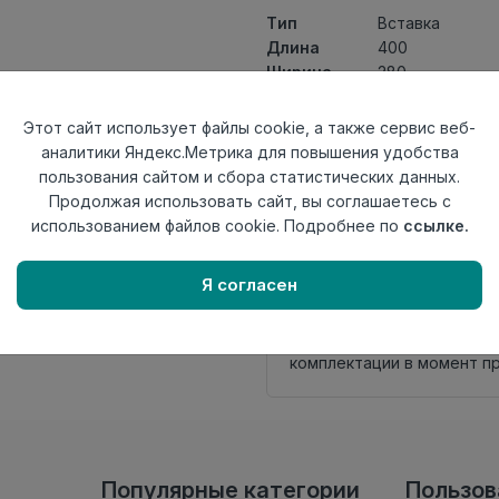
Тип
Вставка
Длина
400
Ширина
280
Актуальность
Выведен из ас
Товарная
Этот сайт использует файлы cookie, а также сервис веб-
Керамическая 
группа
аналитики Яндекс.Метрика для повышения удобства
Толщина
8
пользования сайтом и сбора статистических данных.
Поверхность
матовая
Продолжая использовать сайт, вы соглашаетесь с
Страна
использованием файлов cookie. Подробнее по
ссылке.
Россия
происхождения
Я согласен
Нет в наличии
Внимание! Внешний вид т
настоящем сайте. Провер
комплектации в момент п
Популярные категории
Пользо