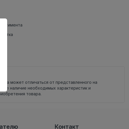
сортимента
Плитка
овара может отличаться от представленного на
яйте наличие необходимых характеристик и
риобретения товара.
вателю
Контакт