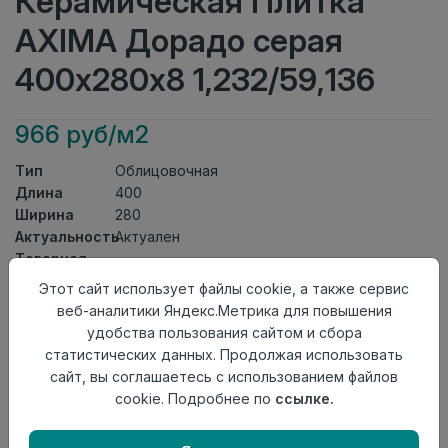
Керамическая Плитка
AXIMA Дорадо серая
400х280х8 1,232/59,136
966 руб/м2
Тип
Облицовочная
Длина
400
Ширина
280
Актуальность
Актуален
Товарная
Керамическая Плитка
группа
Этот сайт использует файлы cookie, а также сервис
Толщина
8
веб-аналитики Яндекс.Метрика для повышения
Поверхность
матовая
удобства пользования сайтом и сбора
Страна
статистических данных. Продолжая использовать
Россия
происхождения
сайт, вы соглашаетесь с использованием файлов
Номер
cookie. Подробнее по
ссылке.
Книга с коллекциями
комплекта