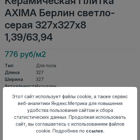
Керамическая Плитка
AXIMA Берлин светло-
серая 327х327х8
1,39/63,94
776 руб/м2
Тип
Для пола
Длина
327
Ширина
327
Актуальность
Актуален
Товарная
Этот сайт использует файлы cookie, а также сервис
Керамическая Плитка
группа
веб-аналитики Яндекс.Метрика для повышения
Толщина
8
удобства пользования сайтом и сбора
Поверхность
матовая
статистических данных. Продолжая использовать
Страна
сайт, вы соглашаетесь с использованием файлов
Россия
происхождения
cookie. Подробнее по
ссылке.
Номер
Неколлекционные полы