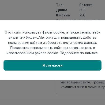
Тип
Вставка
Длина
500
Ширина
250
Актуальность
Выведен из ас
Товарная
Керамическая 
группа
Этот сайт использует файлы cookie, а также сервис веб-
Толщина
8
аналитики Яндекс.Метрика для повышения удобства
Поверхность
глянцевая
пользования сайтом и сбора статистических данных.
Страна
Продолжая использовать сайт, вы соглашаетесь с
Россия
происхождения
использованием файлов cookie. Подробнее по
ссылке.
Осталось
26 шт
Я согласен
Внимание! Внешний вид т
настоящем сайте. Провер
комплектации в момент п