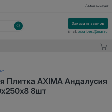
Мой аккаунт
Заказать звонок
Email:
biba_best@mail.ru
нит
я Плитка AXIMA Андалусия
0х250х8 8шт