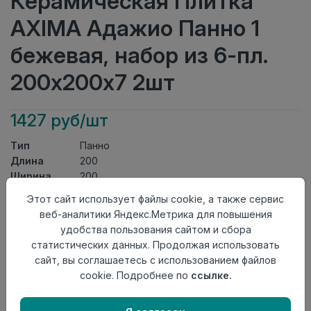
Керамическая Плитка
AXIMA Адажио Панно 1
бежевая, набор из 6-пл.
200х200х7 2шт
1427 руб/шт
Тип
Панно
Длина
200
Ширина
200
Актуальность
Выведен из ассортимента
Этот сайт использует файлы cookie, а также сервис
Товарная
веб-аналитики Яндекс.Метрика для повышения
Керамическая Плитка
группа
удобства пользования сайтом и сбора
Толщина
7
статистических данных. Продолжая использовать
Поверхность
матовая
сайт, вы соглашаетесь с использованием файлов
Страна
cookie. Подробнее по
ссылке.
Россия
происхождения
Осталось
4 шт